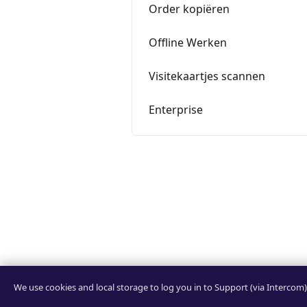
Order kopiëren
Offline Werken
Visitekaartjes scannen
Enterprise
We use cookies and local storage to log you in to Support (via Intercom)