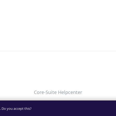
Core-Suite Helpcenter
Uw privacykeuzes
. Do you accept this?