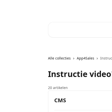
Naar de hoofdinhoud
Core-Suite Helpcenter
Zoeken naar artikelen ...
Alle collecties
App4Sales
Instru
Instructie vide
20 artikelen
CMS