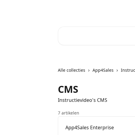
Naar de hoofdinhoud
Core-Suite Helpcenter
Zoeken naar artikelen ...
Alle collecties
App4Sales
Instru
CMS
Instructievideo's CMS
7 artikelen
App4Sales Enterprise