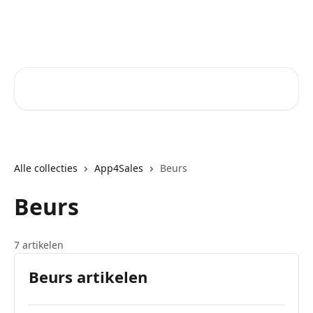
Naar de hoofdinhoud
Core-Suite Helpcenter
Zoeken naar artikelen ...
Alle collecties
App4Sales
Beurs
Beurs
7 artikelen
Beurs artikelen