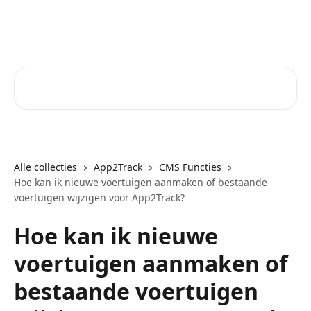
Naar de hoofdinhoud
Core-Suite Helpcenter
Zoeken naar artikelen ...
Alle collecties
App2Track
CMS Functies
Hoe kan ik nieuwe voertuigen aanmaken of bestaande
voertuigen wijzigen voor App2Track?
Hoe kan ik nieuwe
voertuigen aanmaken of
bestaande voertuigen