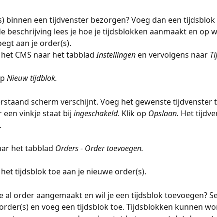
(s) binnen een tijdvenster bezorgen? Voeg dan een tijdsblok t
 beschrijving lees je hoe je tijdsblokken aanmaakt en op 
egt aan je order(s).
n het CMS naar het tabblad 
Instellingen 
en vervolgens naar 
Ti
op 
Nieuw tijdblok. 
rstaand scherm verschijnt. Voeg het gewenste tijdvenster t
 een vinkje staat bij 
ingeschakeld
. Klik op 
Opslaan. 
Het tijdve
.
aar het tabblad 
Orders
 - 
Order toevoegen.
het tijdsblok toe aan je nieuwe order(s).
je al order aangemaakt en wil je een tijdsblok toevoegen? Se
order(s) en voeg een tijdsblok toe. Tijdsblokken kunnen wo