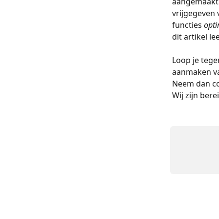
aangemaakt 
vrijgegeven 
functies 
opti
dit artikel l
Loop je tege
aanmaken va
Neem dan co
Wij zijn bere