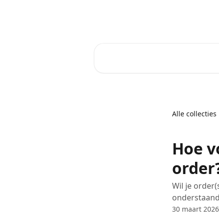
Naar de hoofdinhoud
Core-Suite Helpcenter
Zoeken naar artikelen ...
Alle collecties
Hoe v
order
Wil je order
onderstaande
30 maart 2026