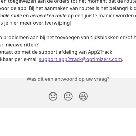
en toegewezen aan de orders tot het moment dat de route 
voor de app. Bij het aanmaken van routes is het belangrijk d
male route
 en 
herbereken route
 op een juiste manier worden g
ees je hier meer over. [verwijzing]
n problemen aan bij het toevoegen van tijdsblokken en/of h
n nieuwe ritten? 
ntact op met de support afdeling van App2Track. 
ikbaar per e-mail 
support.app2track@optimizers.com
.
Was dit een antwoord op uw vraag?
😞
😐
😃