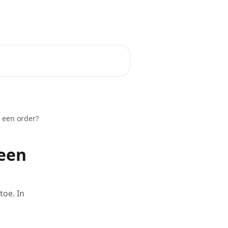
Nederlands
n een order?
 een
toe. In