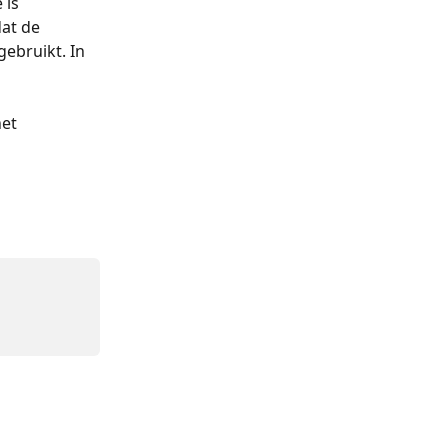
is 
at de 
ebruikt. In 
et 