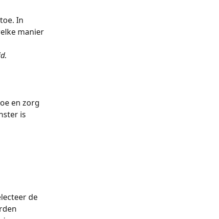
oe. In 
welke manier 
jd. 
oe en zorg 
nster is 
lecteer de 
rden 