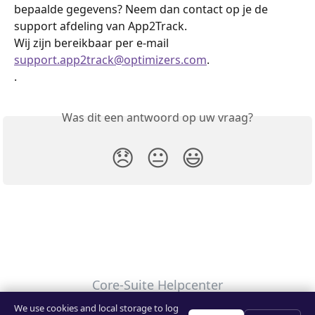
bepaalde gegevens? Neem dan contact op je de 
support afdeling van App2Track. 
Wij zijn bereikbaar per e-mail 
support.app2track@optimizers.com
.
.
Was dit een antwoord op uw vraag?
😞
😐
😃
Core-Suite Helpcenter
We use cookies and local storage to log
Uw privacykeuzes