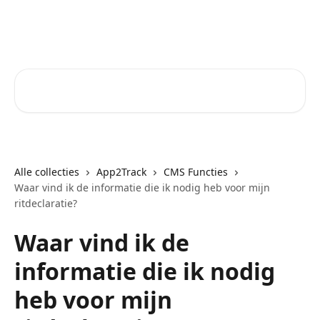
Naar de hoofdinhoud
Core-Suite Helpcenter
Zoeken naar artikelen ...
Alle collecties
App2Track
CMS Functies
Waar vind ik de informatie die ik nodig heb voor mijn
ritdeclaratie?
Waar vind ik de
informatie die ik nodig
heb voor mijn