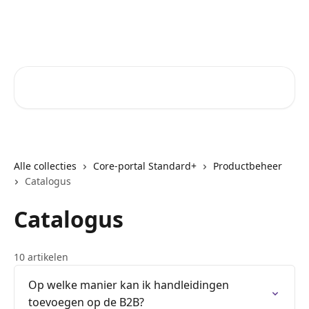
Naar de hoofdinhoud
Core-Suite Helpcenter
Zoeken naar artikelen ...
Alle collecties
Core-portal Standard+
Productbeheer
Catalogus
Catalogus
10 artikelen
Op welke manier kan ik handleidingen
toevoegen op de B2B?