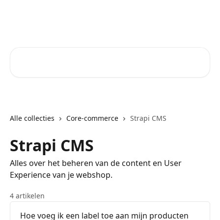
Naar de hoofdinhoud
Core-Suite Helpcenter
Zoeken naar artikelen ...
Alle collecties
Core-commerce
Strapi CMS
Strapi CMS
Alles over het beheren van de content en User
Experience van je webshop.
4 artikelen
Hoe voeg ik een label toe aan mijn producten