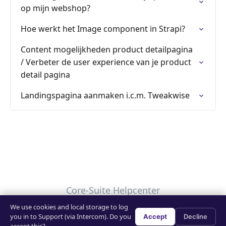
op mijn webshop?
Hoe werkt het Image component in Strapi?
Content mogelijkheden product detailpagina
/ Verbeter de user experience van je product
detail pagina
Landingspagina aanmaken i.c.m. Tweakwise
Core-Suite Helpcenter
We use cookies and local storage to log
Uw privacykeuzes
you in to Support (via Intercom). Do you
Accept
Decline