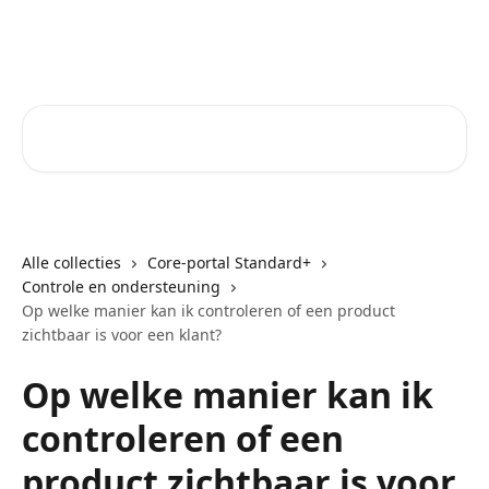
Naar de hoofdinhoud
Core-Suite Helpcenter
Zoeken naar artikelen ...
Alle collecties
Core-portal Standard+
Controle en ondersteuning
Op welke manier kan ik controleren of een product
zichtbaar is voor een klant?
Op welke manier kan ik
controleren of een
product zichtbaar is voor