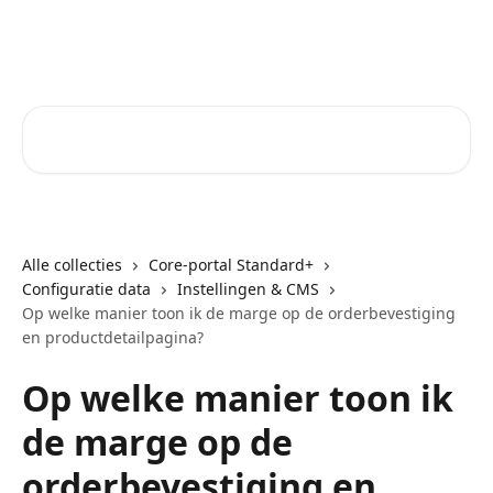
Naar de hoofdinhoud
Core-Suite Helpcenter
Zoeken naar artikelen ...
Alle collecties
Core-portal Standard+
Configuratie data
Instellingen & CMS
Op welke manier toon ik de marge op de orderbevestiging
en productdetailpagina?
Op welke manier toon ik
de marge op de
orderbevestiging en