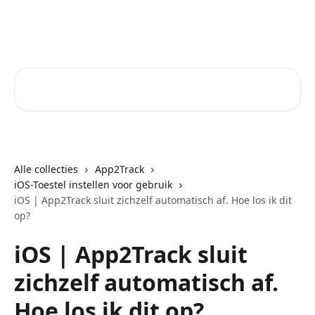
Naar de hoofdinhoud
Core-Suite Helpcenter
Zoeken naar artikelen ...
Alle collecties
App2Track
iOS-Toestel instellen voor gebruik
iOS | App2Track sluit zichzelf automatisch af. Hoe los ik dit
op?
iOS | App2Track sluit
zichzelf automatisch af.
Hoe los ik dit op?