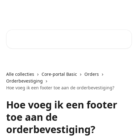
Naar de hoofdinhoud
Core-Suite Helpcenter
Zoeken naar artikelen ...
Alle collecties
Core-portal Basic
Orders
Orderbevestiging
Hoe voeg ik een footer toe aan de orderbevestiging?
Hoe voeg ik een footer
toe aan de
orderbevestiging?